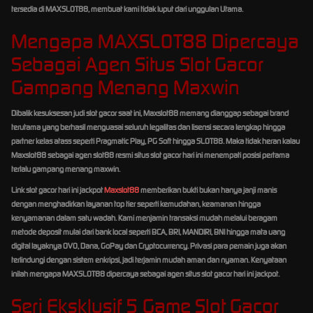
tersedia di MAXSLOT88, membuat kami tidak luput dari unggulan Utama.
Mengapa MAXSLOT88 Dipercaya
Sebagai Agen Situs Slot Gacor
Gampang Menang Maxwin
Dibalik kesuksesan judi slot gacor saat ini, Maxslot88 memang dianggap sebagai brand
terutama yang berhasil menguasai seluruh legalitas dan lisensi secara lengkap hingga
partner kelas atass seperti Pragmatic Play, PG Soft hingga SLOT88. Maka tidak heran kalau
Maxslot88 sebagai agen slot88 resmi situs slot gacor hari ini menempati posisi pertama
terlalu gampang menang maxwin.
Link slot gacor hari ini jackpot
Maxslot88
memberikan bukti bukan hanya janji manis
dengan menghadirkan layanan top tier seperti kemudahan, keamanan hingga
kenyamanan dalam satu wadah. Kami menjamin transaksi mudah melalui beragam
metode deposit mulai dari bank local seperti BCA, BRI, MANDIRI, BNI hingga mata uang
digital layaknya OVO, Dana, GoPay dan Cryptocurrency. Privasi para pemain juga akan
terlindungi dengan sistem enkripsi, jadi terjamin mudah aman dan nyaman. Kenyataan
inilah mengapa MAXSLOT88 dipercaya sebagai agen situs slot gacor hari ini jackpot.
Seri Eksklusif 5 Game Slot Gacor