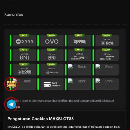
Komunitas
* Selama bank maintenance dan bank offline deposit dan penarikan tidak dapat
diproses
Pengaturan Cookies MAXSLOT88
MAXSLOT88 menggunakan cookies penting agar situs dapat berjalan dengan baik.