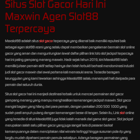
Situs Slot Gacor Hari Ini
Maxwin Agen Slot88
Terpercaya
Maxslot88 adalah situs
slot gacor
terpercaya yang dikenal baik memiliki reputasi baik
sebagai agen slot88 resmi yang selalu dapat memberikan pengalaman bermain slot online
gacor yang aman dan menguntungkan lewat daftar pilihan link toto slot jackpot terpercaya
hari ini paling gampang menang maxwin. Hadir sejak tahun 2019, kini Maxslot88 telah
memiliki jutaan pemain aktif setiap harinya dan telah terbukti berhasil mendominasi industri
judi slot gacor maxwin dari awal pertama kali memasuki arena. Tersedia beragam
keunggulan yang kami tawarkan sehingga Maxslot88 selalu menempati hati daripada para
pemain dari seluruh dunia.
Situs slot gacor hari ini menjadi destinasi terbaik untuk mencari permainan slot gacor
gampang menang yang mampu menghasilkan kemenangan jackpot maxwin. Slot gacor
mengisi bagian yang hilang dari para pemain, dengan perkalian 200 500 1000 yang
sudah pasti ampuh pulang dengan kemenangan besar di tangan. Selain itu, Link
slot
online
yang tersedia di situs Maxslot88 juga tidak kalah menarik dari game slot gacor. Slot jackpot
merupakan salah satu pilihan gacor yang juga sangat laris di pasaran berkat
kemampuannya dalam menciptakan nilai winrate tertinggi hingga susunan pola rtp yang
begitu mudah dipahami pemain pemula sekalipun. Adanya beragam permainan yang