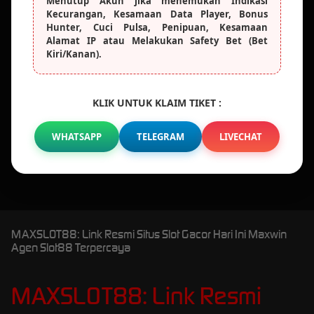
Menutup Akun jika menemukan Indikasi
Kecurangan, Kesamaan Data Player, Bonus
Hunter, Cuci Pulsa, Penipuan, Kesamaan
Alamat IP atau Melakukan Safety Bet (Bet
Kiri/Kanan).
KLIK UNTUK KLAIM TIKET :
WHATSAPP
TELEGRAM
LIVECHAT
MAXSLOT88: Link Resmi Situs Slot Gacor Hari Ini Maxwin
Agen Slot88 Terpercaya
MAXSLOT88: Link Resmi