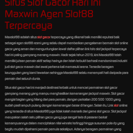
Situs Slot Gacor Hari Ini
Maxwin Agen Slot88
Terpercaya
Maxslot88 adalah situs
slot gacor
terpercaya yang dikenal baik memiliki reputasi baik
sebagai agen slot88 resmi yang selalu dapat memberikan pengalaman bermain slot online
gacor yang aman dan menguntungkan lewat daftar pilihan link toto slot jackpot terpercaya
hari ini paling gampang menang maxwin. Hadir sejak tahun 2019, kini Maxslot88 telah
memiliki jutaan pemain aktif setiap harinya dan telah terbukti berhasil mendominasi industri
judi slot gacor maxwin dari awal pertama kali memasuki arena. Tersedia beragam
keunggulan yang kami tawarkan sehingga Maxslot88 selalu menempati hati daripada para
pemain dari seluruh dunia.
Situs slot gacor hari ini menjadi destinasi terbaik untuk mencari permainan slot gacor
gampang menang yang mampu menghasilkan kemenangan jackpot maxwin. Slot gacor
mengisi bagian yang hilang dari para pemain, dengan perkalian 200 500 1000 yang
sudah pasti ampuh pulang dengan kemenangan besar di tangan. Selain itu, Link
slot
online
yang tersedia di situs Maxslot88 juga tidak kalah menarik dari game slot gacor. Slot jackpot
merupakan salah satu pilihan gacor yang juga sangat laris di pasaran berkat
kemampuannya dalam menciptakan nilai winrate tertinggi hingga susunan pola rtp yang
begitu mudah dipahami pemain pemula sekalipun. Adanya beragam permainan yang