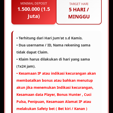
MINIMAL DEPOSIT
TARGET HARI
1.500.000 (1.5
5 HARI /
Juta)
MINGGU
• Terhitung dari Hari Jum'at s.d Kamis.
• Dua username / ID, Nama rekening sama
tidak dapat Claim.
• Klaim harus dilakukan di hari yang sama
(1x24 jam).
• Kesamaan IP atau indikasi kecurangan akan
membatalkan bonus atau bahkan menutup
akun jika menemukan Indikasi kecurangan,
Kesamaan data Player, Bonus Hunter , Cuci
Pulsa, Penipuan, Kesamaan Alamat IP atau
melakukan Safety bet ( Bet kiri / Kanan )