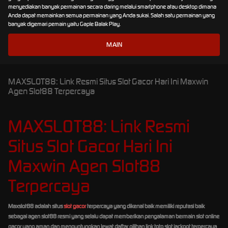
menyediakan banyak permainan secara daring melalui smartphone atau desktop dimana
Anda dapat memainkan semua permainan yang Anda sukai. Salah satu permainan yang
banyak digemari pemain yaitu Gaple Balak Play.
MAIN
MAXSLOT88: Link Resmi Situs Slot Gacor Hari Ini Maxwin
Agen Slot88 Terpercaya
MAXSLOT88: Link Resmi
Situs Slot Gacor Hari Ini
Maxwin Agen Slot88
Terpercaya
Maxslot88 adalah situs
slot gacor
terpercaya yang dikenal baik memiliki reputasi baik
sebagai agen slot88 resmi yang selalu dapat memberikan pengalaman bermain slot online
gacor yang aman dan menguntungkan lewat daftar pilihan link toto slot jackpot terpercaya