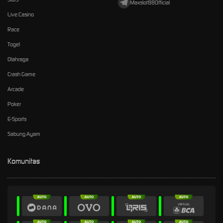
Maxslot88Official
Live Casino
Race
Togel
Olahraga
Crash Game
Arcade
Poker
E-Sports
Sabung Ayam
Komunitas