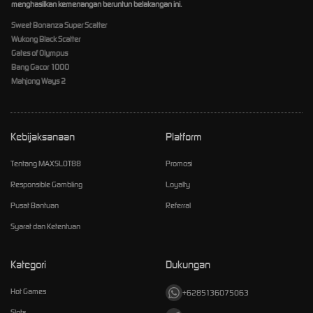
menghasilkan kemenangan beruntun belakangan ini.
Sweet Bonanza Super Scatter
Wukong Black Scatter
Gates of Olympus
Bang Gacor 1000
Mahjong Ways 2
Kebijaksanaan
Platform
Tentang MAXSLOT88
Promosi
Responsible Gambling
Loyalty
Pusat Bantuan
Referral
Syarat dan Ketentuan
Kategori
Dukungan
Hot Games
+6285136075063
Slots