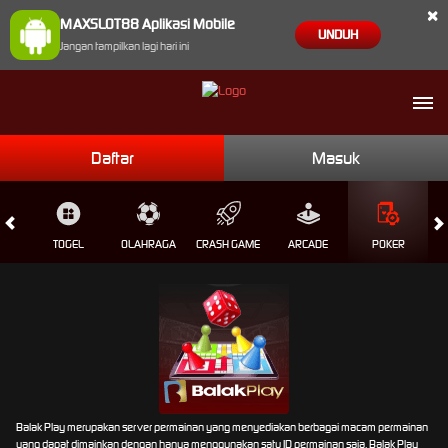
×
MAXSLOT88 Aplikasi Mobile
UNDUH
Jangan tampilkan lagi hari ini
Daftar
Masuk
E
TOGEL
OLAHRAGA
CRASH GAME
ARCADE
POKER
Balak Play merupakan server permainan yang menyediakan berbagai macam permainan
yang dapat dimainkan dengan hanya menggunakan satu ID permainan saja. Balak Play