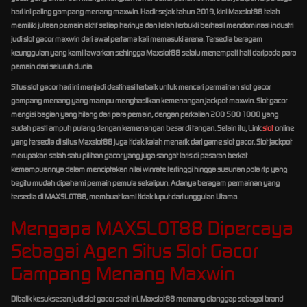
hari ini paling gampang menang maxwin. Hadir sejak tahun 2019, kini Maxslot88 telah
memiliki jutaan pemain aktif setiap harinya dan telah terbukti berhasil mendominasi industri
judi slot gacor maxwin dari awal pertama kali memasuki arena. Tersedia beragam
keunggulan yang kami tawarkan sehingga Maxslot88 selalu menempati hati daripada para
pemain dari seluruh dunia.
Situs slot gacor hari ini menjadi destinasi terbaik untuk mencari permainan slot gacor
gampang menang yang mampu menghasilkan kemenangan jackpot maxwin. Slot gacor
mengisi bagian yang hilang dari para pemain, dengan perkalian 200 500 1000 yang
sudah pasti ampuh pulang dengan kemenangan besar di tangan. Selain itu, Link
slot
online
yang tersedia di situs Maxslot88 juga tidak kalah menarik dari game slot gacor. Slot jackpot
merupakan salah satu pilihan gacor yang juga sangat laris di pasaran berkat
kemampuannya dalam menciptakan nilai winrate tertinggi hingga susunan pola rtp yang
begitu mudah dipahami pemain pemula sekalipun. Adanya beragam permainan yang
tersedia di MAXSLOT88, membuat kami tidak luput dari unggulan Utama.
Mengapa MAXSLOT88 Dipercaya
Sebagai Agen Situs Slot Gacor
Gampang Menang Maxwin
Dibalik kesuksesan judi slot gacor saat ini, Maxslot88 memang dianggap sebagai brand