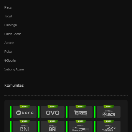
Race
Togel
Olahraga
Crash Game
Arcade
Poker
E-Sports
Sabung Ayam
Komunitas