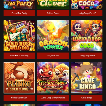
Forest Tea Party
Golden Clover
Lucky Drop: Coco 2
Gold Rush: Wild Dig
Dragon Tower
Lucky Drop-Coco
Plinko Gold Rush
Lucky Drop-GongXiFaChai
Cave Bingo