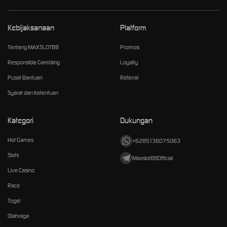
Kebijaksanaan
Platform
Tentang MAXSLOT88
Promosi
Responsible Gambling
Loyalty
Pusat Bantuan
Referral
Syarat dan Ketentuan
Kategori
Dukungan
Hot Games
+6285136075063
Slots
Maxslot88Official
Live Casino
Race
Togel
Olahraga