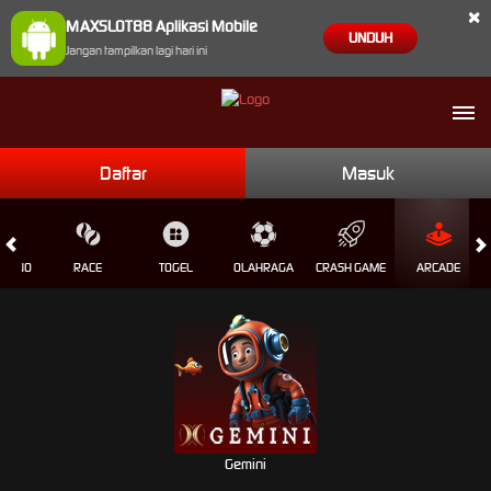
×
MAXSLOT88 Aplikasi Mobile
UNDUH
Jangan tampilkan lagi hari ini
Daftar
Masuk
CASINO
RACE
TOGEL
OLAHRAGA
CRASH GAME
ARCADE
Gemini