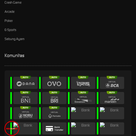
Crash Game
Arcade
Poker
E-Sports
Sabung Ayam
Komunitas