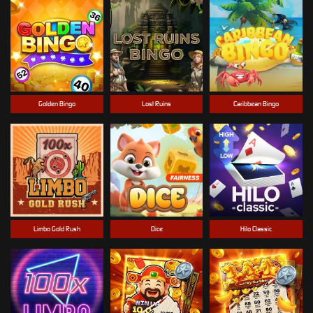
Golden Bingo
Lost Ruins
Caribbean Bingo
Limbo Gold Rush
Dice
Hilo Classic