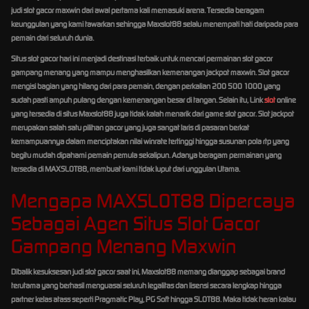
judi slot gacor maxwin dari awal pertama kali memasuki arena. Tersedia beragam
keunggulan yang kami tawarkan sehingga Maxslot88 selalu menempati hati daripada para
pemain dari seluruh dunia.
Situs slot gacor hari ini menjadi destinasi terbaik untuk mencari permainan slot gacor
gampang menang yang mampu menghasilkan kemenangan jackpot maxwin. Slot gacor
mengisi bagian yang hilang dari para pemain, dengan perkalian 200 500 1000 yang
sudah pasti ampuh pulang dengan kemenangan besar di tangan. Selain itu, Link
slot
online
yang tersedia di situs Maxslot88 juga tidak kalah menarik dari game slot gacor. Slot jackpot
merupakan salah satu pilihan gacor yang juga sangat laris di pasaran berkat
kemampuannya dalam menciptakan nilai winrate tertinggi hingga susunan pola rtp yang
begitu mudah dipahami pemain pemula sekalipun. Adanya beragam permainan yang
tersedia di MAXSLOT88, membuat kami tidak luput dari unggulan Utama.
Mengapa MAXSLOT88 Dipercaya
Sebagai Agen Situs Slot Gacor
Gampang Menang Maxwin
Dibalik kesuksesan judi slot gacor saat ini, Maxslot88 memang dianggap sebagai brand
terutama yang berhasil menguasai seluruh legalitas dan lisensi secara lengkap hingga
partner kelas atass seperti Pragmatic Play, PG Soft hingga SLOT88. Maka tidak heran kalau